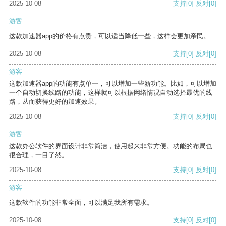
2025-10-08
支持
[0]
反对
[0]
游客
这款加速器app的价格有点贵，可以适当降低一些，这样会更加亲民。
2025-10-08
支持
[0]
反对
[0]
游客
这款加速器app的功能有点单一，可以增加一些新功能。比如，可以增加
一个自动切换线路的功能，这样就可以根据网络情况自动选择最优的线
路，从而获得更好的加速效果。
2025-10-08
支持
[0]
反对
[0]
游客
这款办公软件的界面设计非常简洁，使用起来非常方便。功能的布局也
很合理，一目了然。
2025-10-08
支持
[0]
反对
[0]
游客
这款软件的功能非常全面，可以满足我所有需求。
2025-10-08
支持
[0]
反对
[0]