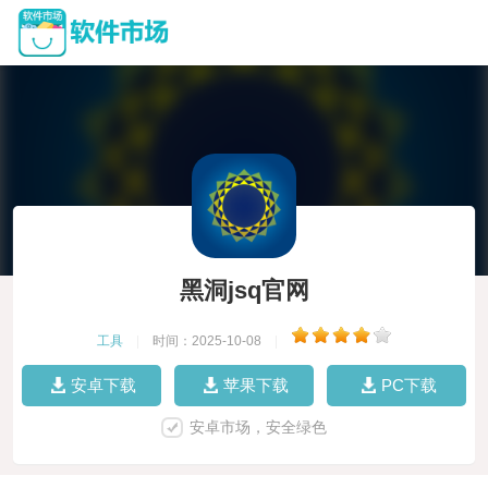
黑洞jsq官网
工具
|
时间：2025-10-08
|
安卓下载
苹果下载
PC下载
安卓市场，安全绿色