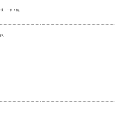
合理，一目了然。
野。