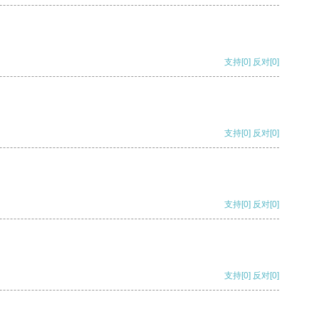
支持
[0]
反对
[0]
支持
[0]
反对
[0]
支持
[0]
反对
[0]
支持
[0]
反对
[0]