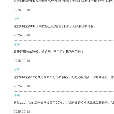
这款加速器VPM应用程序已经为我们带来了无限的隐私保护和安全性保护
2025-10-18
游客
这款加速器VPM应用程序已经为我们带来了无限的流畅体验。
2025-10-18
游客
超级好用的加速器，妈妈再也不用担心我的学习啦！
2025-10-18
游客
这款加速器app简直是居家旅行必备神器，无论是看视频、玩游戏还是工
2025-10-18
游客
这款app让我的工作效率提高了50%，让我能够更轻松地完成工作任务。
2025-10-18