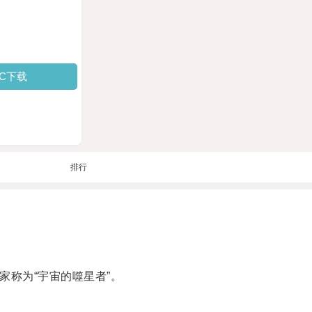
PC下载
排行
称为“宇宙的噬星者”。