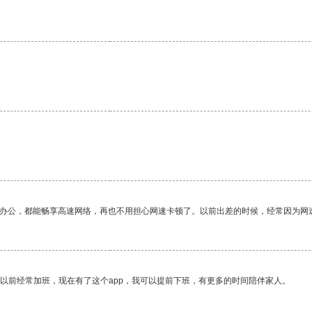
。
作办公，都能畅享高速网络，再也不用担心网速卡顿了。以前出差的时候，经常因为网
我以前经常加班，现在有了这个app，我可以提前下班，有更多的时间陪伴家人。