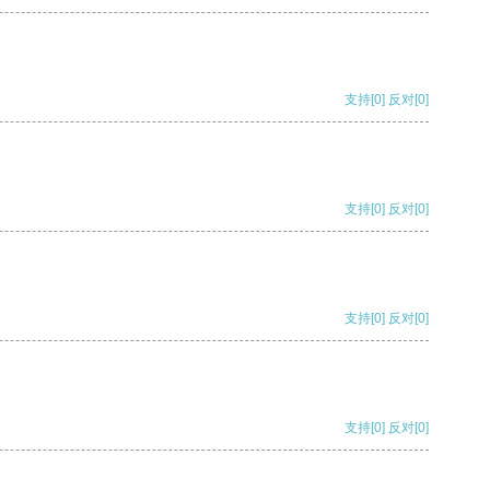
支持
[0]
反对
[0]
支持
[0]
反对
[0]
支持
[0]
反对
[0]
支持
[0]
反对
[0]