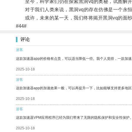
至今，科学家们仍在探索黑洞vq的奥秘，试图解开
对于我们人类来说，黑洞vq的存在仿佛是一个永恒
或许，未来的某一天，我们终将揭开黑洞vq的面纱
#44#
评论
游客
这款加速器app的价格有点贵，可以适当降低一些。我个人觉得，一款加速
2025-10-18
游客
这款加速器app的加速效果一般，可以再提升一下，比如能够支持更多地
2025-10-18
游客
这款加速器VPM应用程序已经为我们带来了无限的隐私保护和安全性保护
2025-10-18