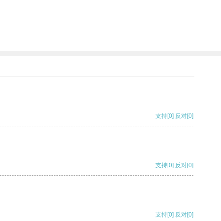
支持
[0]
反对
[0]
支持
[0]
反对
[0]
支持
[0]
反对
[0]