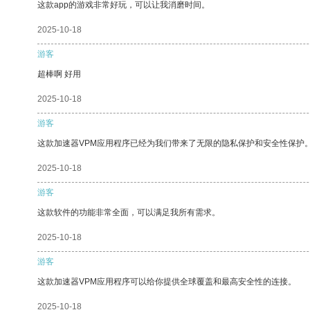
这款app的游戏非常好玩，可以让我消磨时间。
2025-10-18
游客
超棒啊 好用
2025-10-18
游客
这款加速器VPM应用程序已经为我们带来了无限的隐私保护和安全性保护
2025-10-18
游客
这款软件的功能非常全面，可以满足我所有需求。
2025-10-18
游客
这款加速器VPM应用程序可以给你提供全球覆盖和最高安全性的连接。
2025-10-18