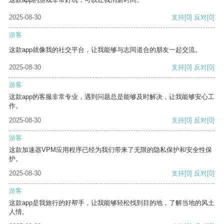
2025-08-30
支持
[0]
反对
[0]
游客
这款app就像我的社交平台，让我能够与志同道合的朋友一起交流。
2025-08-30
支持
[0]
反对
[0]
游客
这款app的客服非常专业，遇到问题总是能够及时解决，让我能够安心工
作。
2025-08-30
支持
[0]
反对
[0]
游客
这款加速器VPM应用程序已经为我们带来了无限的隐私保护和安全性保
护。
2025-08-30
支持
[0]
反对
[0]
游客
这款app是我旅行的好帮手，让我能够轻松找到目的地，了解当地的风土
人情。