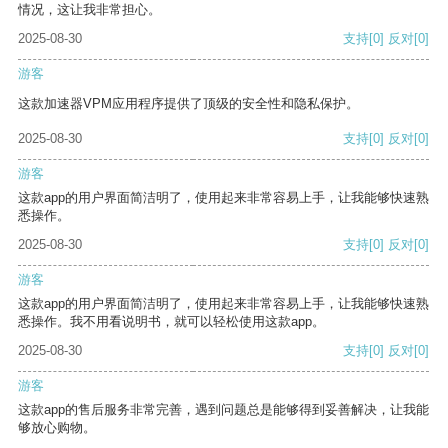
情况，这让我非常担心。
2025-08-30
支持
[0]
反对
[0]
游客
这款加速器VPM应用程序提供了顶级的安全性和隐私保护。
2025-08-30
支持
[0]
反对
[0]
游客
这款app的用户界面简洁明了，使用起来非常容易上手，让我能够快速熟
悉操作。
2025-08-30
支持
[0]
反对
[0]
游客
这款app的用户界面简洁明了，使用起来非常容易上手，让我能够快速熟
悉操作。我不用看说明书，就可以轻松使用这款app。
2025-08-30
支持
[0]
反对
[0]
游客
这款app的售后服务非常完善，遇到问题总是能够得到妥善解决，让我能
够放心购物。