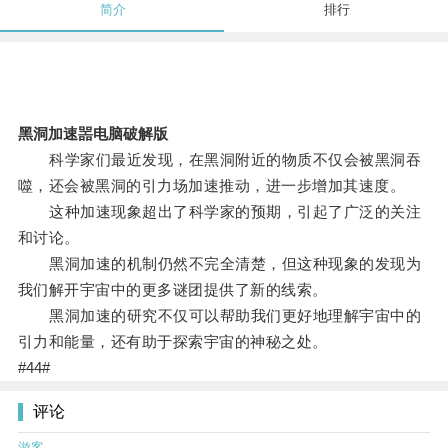
简介
排行
黑洞加速噐电脑破解版
科学家们最近发现，在黑洞附近的物质不仅会被黑洞吞
噬，还会被黑洞的引力场加速推动，进一步增加其速度。
这种加速现象超出了科学家的预期，引起了广泛的关注
和讨论。
黑洞加速的机制仍然不完全清楚，但这种现象的发现为
我们解开宇宙中的更多谜团提供了新的线索。
黑洞加速的研究不仅可以帮助我们更好地理解宇宙中的
引力和能量，还有助于探索宇宙的神秘之处。
#44#
评论
游客