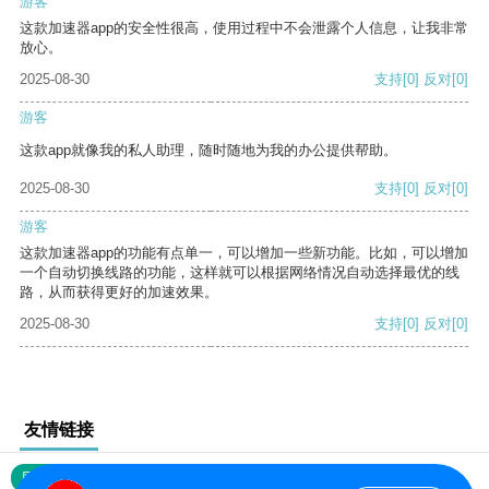
游客
这款加速器app的安全性很高，使用过程中不会泄露个人信息，让我非常
放心。
2025-08-30
支持
[0]
反对
[0]
游客
这款app就像我的私人助理，随时随地为我的办公提供帮助。
2025-08-30
支持
[0]
反对
[0]
游客
这款加速器app的功能有点单一，可以增加一些新功能。比如，可以增加
一个自动切换线路的功能，这样就可以根据网络情况自动选择最优的线
路，从而获得更好的加速效果。
2025-08-30
支持
[0]
反对
[0]
友情链接
网站地图