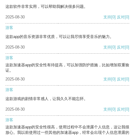
这款软件非常实用，可以帮助我解决很多问题。
2025-08-30
支持
[0]
反对
[0]
游客
这款app的音乐资源非常优质，可以让我尽情享受音乐的魅力。
2025-08-30
支持
[0]
反对
[0]
游客
这款加速器app的安全性有待提高，可以加强防护措施，比如增加双重验
证。
2025-08-30
支持
[0]
反对
[0]
游客
这款游戏的剧情非常感人，让我久久不能忘怀。
2025-08-30
支持
[0]
反对
[0]
游客
这款加速器app的安全性很高，使用过程中不会泄露个人信息，这让我很
放心。我以前使用过一些其他的加速器app，经常会出现个人信息泄露的