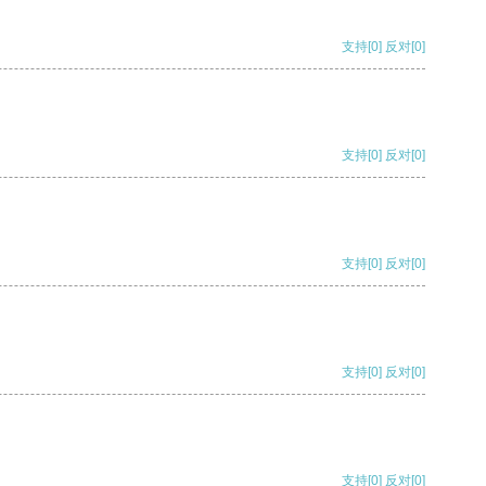
支持
[0]
反对
[0]
支持
[0]
反对
[0]
支持
[0]
反对
[0]
支持
[0]
反对
[0]
支持
[0]
反对
[0]