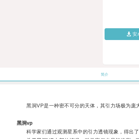
安
简介
黑洞VP是一种密不可分的天体，其引力场极为庞大
黑洞vp
科学家们通过观测星系中的引力透镜现象，得出了