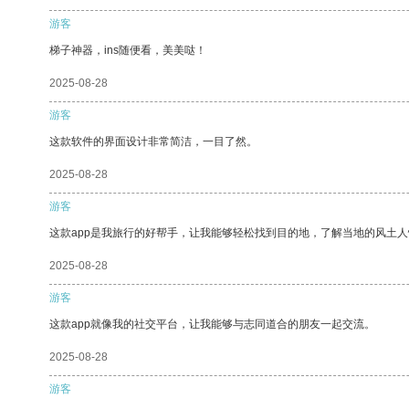
游客
梯子神器，ins随便看，美美哒！
2025-08-28
游客
这款软件的界面设计非常简洁，一目了然。
2025-08-28
游客
这款app是我旅行的好帮手，让我能够轻松找到目的地，了解当地的风土人
2025-08-28
游客
这款app就像我的社交平台，让我能够与志同道合的朋友一起交流。
2025-08-28
游客