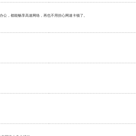
作办公，都能畅享高速网络，再也不用担心网速卡顿了。