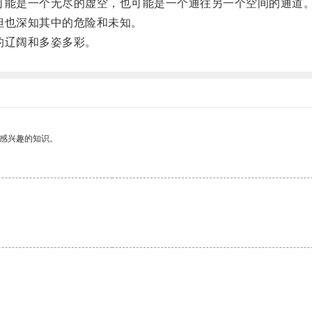
能是一个无尽的虚空，也可能是一个通往另一个空间的通道
也深知其中的危险和未知。
的辽阔和多姿多彩。
己感兴趣的知识。
。