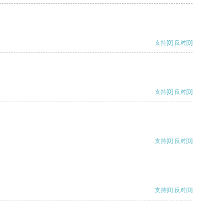
支持
[0]
反对
[0]
支持
[0]
反对
[0]
支持
[0]
反对
[0]
支持
[0]
反对
[0]