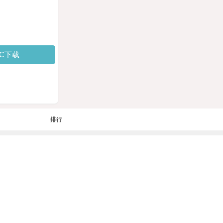
PC下载
排行