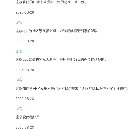
这款软件的功能非常强大，使用起来非常方便。
2025-08-28
游客
这款app的社区氛围很温馨，让我能够感受到家的温暖。
2025-08-28
游客
这款app就像我的私人助理，随时随地为我的办公提供帮助。
2025-08-28
游客
这款加速器VPM应用程序已经为我们带来了无限的隐私保护和安全性保护
2025-08-28
游客
这个软件很好用
2025-08-28