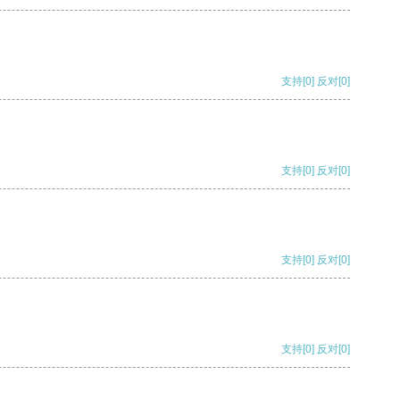
支持
[0]
反对
[0]
支持
[0]
反对
[0]
支持
[0]
反对
[0]
支持
[0]
反对
[0]