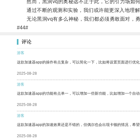
然而，黑洞vq的奥秘远不止于此，它的引力场如何
通过不断的观测和实验，我们或许能更深入地理解黑
无论黑洞vq有多么神秘，我们都必须勇敢面对，勇
#44#
评论
游客
这款加速器app的操作有点复杂，可以简化一下，比如将设置页面进行优化
2025-08-28
游客
这款加速器app的功能有点单一，可以增加一些新功能，比如增加一个自
2025-08-28
游客
这款加速器app的加速效果还是不错的，但偶尔也会出现卡顿的情况，希
2025-08-28