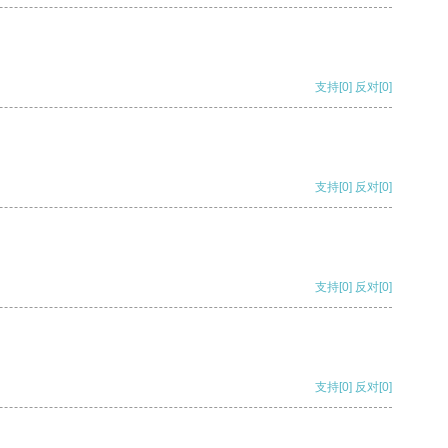
支持
[0]
反对
[0]
支持
[0]
反对
[0]
支持
[0]
反对
[0]
支持
[0]
反对
[0]