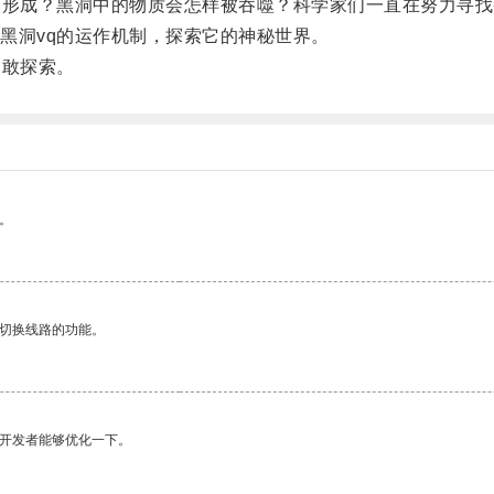
形成？黑洞中的物质会怎样被吞噬？科学家们一直在努力寻找
洞vq的运作机制，探索它的神秘世界。
敢探索。
。
动切换线路的功能。
望开发者能够优化一下。