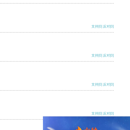
支持
[0]
反对
[0]
支持
[0]
反对
[0]
支持
[0]
反对
[0]
支持
[0]
反对
[0]