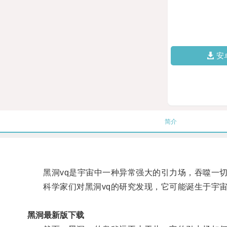
安
简介
黑洞vq是宇宙中一种异常强大的引力场，吞噬一切
科学家们对黑洞vq的研究发现，它可能诞生于宇宙
黑洞最新版下载