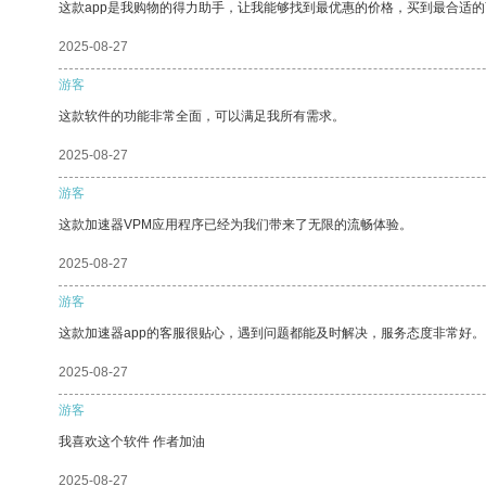
这款app是我购物的得力助手，让我能够找到最优惠的价格，买到最合适
2025-08-27
游客
这款软件的功能非常全面，可以满足我所有需求。
2025-08-27
游客
这款加速器VPM应用程序已经为我们带来了无限的流畅体验。
2025-08-27
游客
这款加速器app的客服很贴心，遇到问题都能及时解决，服务态度非常好。
2025-08-27
游客
我喜欢这个软件 作者加油
2025-08-27