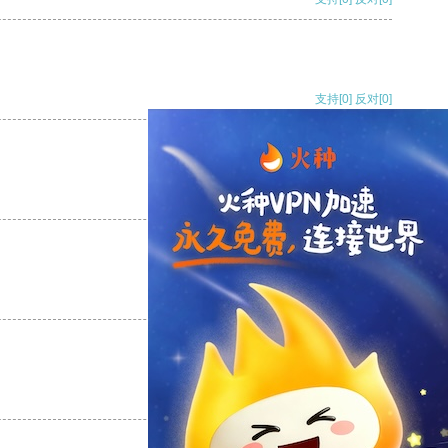
支持
[0]
反对
[0]
支持
[0]
反对
[0]
支持
[0]
反对
[0]
支持
[0]
反对
[0]