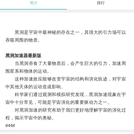
简介
排行
黑洞是宇宙中最神秘的存在之一，其强大的引力场可以
吞噬周围的物质。
黑洞加速器最新版
当黑洞吞食了大量物质后，会产生巨大的引力，加速周
围星系和物体的运动。
这种加速效应能够改变宇宙的结构和演化轨迹，对宇宙
中其他天体的运动造成影响。
科学家们通过观测和模拟研究发现，黑洞加速现象在宇
宙中十分常见，可能是宇宙演化的重要驱动力之一。
对黑洞加速的研究有助于我们更好地理解宇宙的演化过
程，揭示宇宙中的奥秘。
#44#