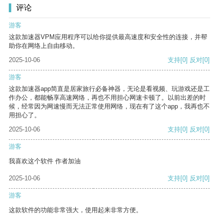
评论
游客
这款加速器VPM应用程序可以给你提供最高速度和安全性的连接，并帮
助你在网络上自由移动。
2025-10-06
支持
[0]
反对
[0]
游客
这款加速器app简直是居家旅行必备神器，无论是看视频、玩游戏还是工
作办公，都能畅享高速网络，再也不用担心网速卡顿了。以前出差的时
候，经常因为网速慢而无法正常使用网络，现在有了这个app，我再也不
用担心了。
2025-10-06
支持
[0]
反对
[0]
游客
我喜欢这个软件 作者加油
2025-10-06
支持
[0]
反对
[0]
游客
这款软件的功能非常强大，使用起来非常方便。