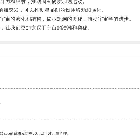
引力和辐射，推动周围物质加速运动。
的加速器，可以推动星系间的物质移动和演化。
宇宙的演化和结构，揭示黑洞的奥秘，推动宇宙学的进步。
，让我们更加惊叹于宇宙的浩瀚和奥秘。
。
器app的价格应该在50元以下才比较合理。