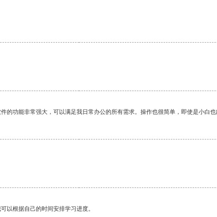
软件的功能非常强大，可以满足我日常办公的所有需求。操作也很简单，即使是小白也
我可以根据自己的时间安排学习进度。