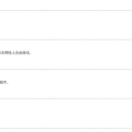
你在网络上自由移动。
悉操作。