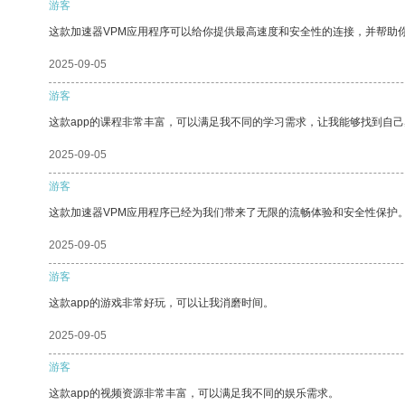
游客
这款加速器VPM应用程序可以给你提供最高速度和安全性的连接，并帮助
2025-09-05
游客
这款app的课程非常丰富，可以满足我不同的学习需求，让我能够找到自
2025-09-05
游客
这款加速器VPM应用程序已经为我们带来了无限的流畅体验和安全性保护
2025-09-05
游客
这款app的游戏非常好玩，可以让我消磨时间。
2025-09-05
游客
这款app的视频资源非常丰富，可以满足我不同的娱乐需求。