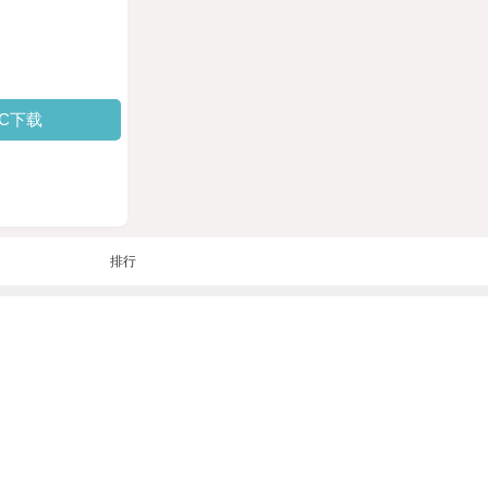
PC下载
排行